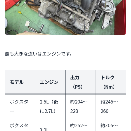
最も大きな違いはエンジンです。
出力
トルク
モデル
エンジン
（PS）
（Nm）
ボクスタ
2.5L（後
約204〜
約245〜
ー
に2.7L）
228
260
ボクスタ
約252〜
約305〜
3.2L